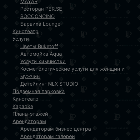
MAYAR
Ресторан PER.SE
BOCCONCINO
Барвиха Lounge
Кинотеатр
Услуги
Цветы Buketoff
Автомойка Aqua
Услуги химчистки
Косметологические услуги для женщин и
мужчин
Детейлинг NLX STUDIO
Подземная парковка
Кинотеатр
Караоке
Планы этажей
Арендаторам
Арендаторам бизнес центра
Арендаторам галереи