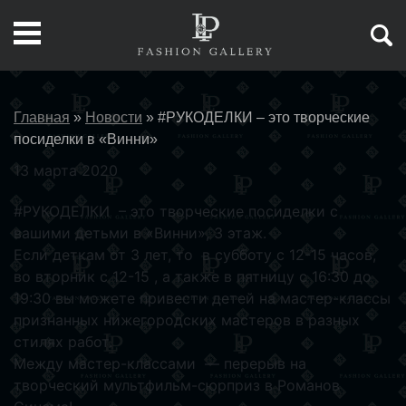
Главная
»
Новости
»
#РУКОДЕЛКИ – это творческие
посиделки в «Винни»
13 марта 2020
#РУКОДЕЛКИ – это творческие посиделки с
вашими детьми в «Винни», 3 этаж.
Если деткам от 3 лет, то в субботу с 12-15 часов,
во вторник с 12-15 , а также в пятницу с 16:30 до
19:30 вы можете привести детей на мастер-классы
признанных нижегородских мастеров в разных
стилях работ.
Между мастер-классами — перерыв на
творческий мультфильм-сюрприз в Романов