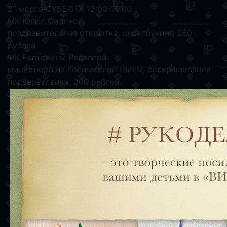
21 марта СУББОТА 12:00-15:00 -
МК Юлии Силиной:
поздравительная открытка, скрапбукинг, 250
рублей
МК Екатерины Радаевой:
миниатюра из полимерной глины, раскрашивание
подберёзовика, 200 рублей.