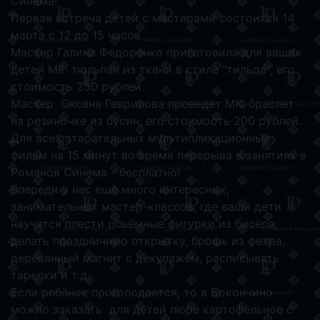
Синема!
Первая встреча детей с мастерами состоится 14
марта с 12 до 15 часов.
Мастер Галина Федоренко приготовила для ваших
детей МК: тюльпан из ткани в стиле "тильда", его
стоимость 250 рублей.
Мастер Оксана Гаврилова проведёт МК: браслет
на резиночке из бусин, его стоимость 200 рублей.
Для всех старательных мультипликационный
фильм на 15 минут во время перерыва в занятиях в
Романов Синема - бесплатно!
Впереди у нас ещё много интересных,
занимательных мастер-классов, где ваши дети
научатся плести объёмные фигурки из бисера,
делать праздничную открытку, брошь из фетра,
деревянный магнит с декупажем, расписывать
тарелки и т.д.
Если ребёнок проголодается, то в Бокончино
можно заказать для детей пюре картофельное с